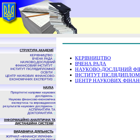
СТРУКТУРА АКАДЕМІЇ
КЕРІВНИЦТВО
::
КЕРІВНИЦТВО
ВЧЕНА РАДА
::
НАУКОВО-ДОСЛІДНИЙ
ВЧЕНА РАДА
ФІНАНСОВИЙ ІНСТИТУТ
::
НАУКОВО-ДОСЛІДНИЙ ФІ
ІНСТИТУТ ПІСЛЯДИПЛОМНОЇ
ОСВІТИ
::
ІНСТИТУТ ПІСЛЯДИПЛОМ
ЦЕНТР НАУКОВИХ ФІНАНСОВО-
ЕКОНОМІЧНИХ ЕКСПЕРТИЗ
::
ЦЕНТР НАУКОВИХ ФІНАН
НАУКА
Пріорітетні напрями наукових
досліджень
::
Наукова фінансово-економічна
експертиза та впровадження
результатів наукових досліджень
::
АСПIРАНТУРА ТА
ДОКТОРАНТУРА
::
ІНФОРМАЦІЙНО-АНАЛІТИЧНА ТА
ДИСТАНЦІЙНА СИСТЕМИ
ВИДАВНИЧА ДIЯЛЬНIСТЬ
ЖУРНАЛ «ФІНАНСИ УКРАЇНИ»
::
ЗБIРНИК «НАУКОВI ПРАЦI