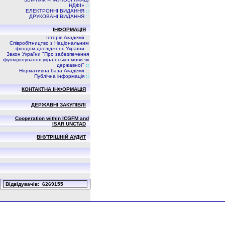
НДФI»
::
ЕЛЕКТРОННІ ВИДАННЯ
::
ДРУКОВАНІ ВИДАННЯ
::
ІНФОРМАЦІЯ
Історія Академії
::
Співробітництво з Національним
фондом досліджень України
::
Закон України "Про забезпечення
функціонування української мови як
державної"
::
Нормативна база Академії
::
Публічна інформація
::
КОНТАКТНА ІНФОРМАЦІЯ
ДЕРЖАВНІ ЗАКУПІВЛІ
Cooperation within ICGFM and
ISAR UNCTAD
ВНУТРІШНІЙ АУДИТ
Вiдвiдувачiв: 6269155