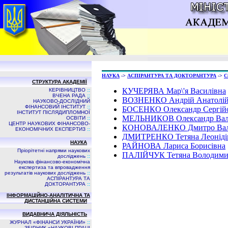
НАУКА
->
АСПIРАНТУРА ТА ДОКТОРАНТУРА
->
С
СТРУКТУРА АКАДЕМІЇ
КУЧЕРЯВА Мар\'я Василівна
КЕРІВНИЦТВО
::
ВЧЕНА РАДА
::
ВОЗНЕНКО Андрій Анатолі
НАУКОВО-ДОСЛІДНИЙ
ФІНАНСОВИЙ ІНСТИТУТ
::
БОСЕНКО Олександр Сергій
ІНСТИТУТ ПІСЛЯДИПЛОМНОЇ
МЕЛЬНИКОВ Олександр Вал
ОСВІТИ
::
ЦЕНТР НАУКОВИХ ФІНАНСОВО-
КОНОВАЛЕНКО Дмитро Вал
ЕКОНОМІЧНИХ ЕКСПЕРТИЗ
::
ДМИТРЕНКО Тетяна Леоніді
НАУКА
РАЙНОВА Лариса Борисівна
Пріорітетні напрями наукових
ПАЛІЙЧУК Тетяна Володими
досліджень
::
Наукова фінансово-економічна
експертиза та впровадження
результатів наукових досліджень
::
АСПIРАНТУРА ТА
ДОКТОРАНТУРА
::
ІНФОРМАЦІЙНО-АНАЛІТИЧНА ТА
ДИСТАНЦІЙНА СИСТЕМИ
ВИДАВНИЧА ДIЯЛЬНIСТЬ
ЖУРНАЛ «ФІНАНСИ УКРАЇНИ»
::
ЗБIРНИК «НАУКОВI ПРАЦI