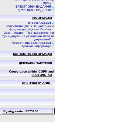
НДФI»
::
ЕЛЕКТРОННІ ВИДАННЯ
::
ДРУКОВАНІ ВИДАННЯ
::
ІНФОРМАЦІЯ
Історія Академії
::
Співробітництво з Національним
фондом досліджень України
::
Закон України "Про забезпечення
функціонування української мови як
державної"
::
Нормативна база Академії
::
Публічна інформація
::
КОНТАКТНА ІНФОРМАЦІЯ
ДЕРЖАВНІ ЗАКУПІВЛІ
Cooperation within ICGFM and
ISAR UNCTAD
ВНУТРІШНІЙ АУДИТ
Вiдвiдувачiв: 6273190