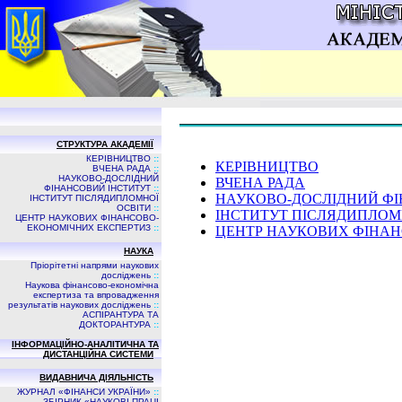
СТРУКТУРА АКАДЕМІЇ
КЕРІВНИЦТВО
::
КЕРІВНИЦТВО
ВЧЕНА РАДА
::
НАУКОВО-ДОСЛІДНИЙ
ВЧЕНА РАДА
ФІНАНСОВИЙ ІНСТИТУТ
::
НАУКОВО-ДОСЛІДНИЙ ФІ
ІНСТИТУТ ПІСЛЯДИПЛОМНОЇ
ОСВІТИ
::
ІНСТИТУТ ПІСЛЯДИПЛОМ
ЦЕНТР НАУКОВИХ ФІНАНСОВО-
ЕКОНОМІЧНИХ ЕКСПЕРТИЗ
::
ЦЕНТР НАУКОВИХ ФІНАН
НАУКА
Пріорітетні напрями наукових
досліджень
::
Наукова фінансово-економічна
експертиза та впровадження
результатів наукових досліджень
::
АСПIРАНТУРА ТА
ДОКТОРАНТУРА
::
ІНФОРМАЦІЙНО-АНАЛІТИЧНА ТА
ДИСТАНЦІЙНА СИСТЕМИ
ВИДАВНИЧА ДIЯЛЬНIСТЬ
ЖУРНАЛ «ФІНАНСИ УКРАЇНИ»
::
ЗБIРНИК «НАУКОВI ПРАЦI