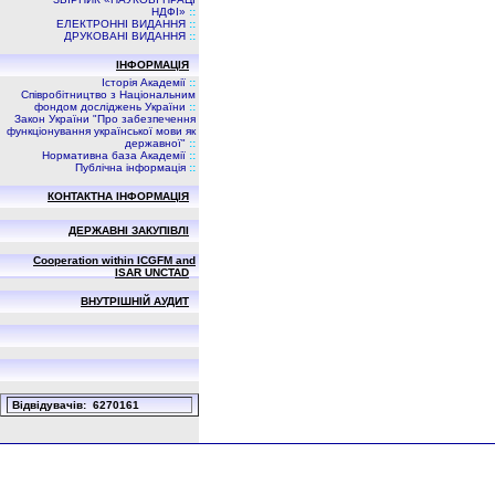
НДФI»
::
ЕЛЕКТРОННІ ВИДАННЯ
::
ДРУКОВАНІ ВИДАННЯ
::
ІНФОРМАЦІЯ
Історія Академії
::
Співробітництво з Національним
фондом досліджень України
::
Закон України "Про забезпечення
функціонування української мови як
державної"
::
Нормативна база Академії
::
Публічна інформація
::
КОНТАКТНА ІНФОРМАЦІЯ
ДЕРЖАВНІ ЗАКУПІВЛІ
Cooperation within ICGFM and
ISAR UNCTAD
ВНУТРІШНІЙ АУДИТ
Вiдвiдувачiв: 6270161