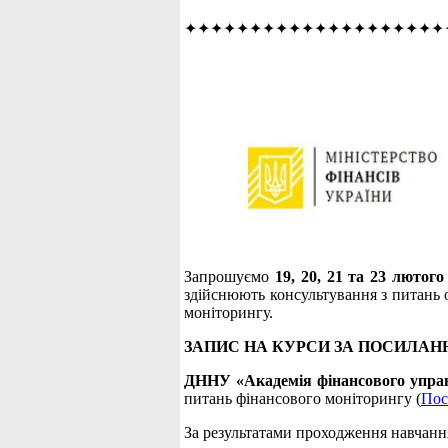
✦✦✦✦✦✦✦✦✦✦✦✦✦✦✦✦✦✦✦✦
Запрошуємо
19, 20, 21 та 23 лютог
здійснюють консультування з питань о
моніторингу.
ЗАПИС НА КУРСИ ЗА ПОСИЛАН
ДННУ «Академія фінансового упра
питань фінансового моніторингу (
Пос
За результатами проходження навчанн