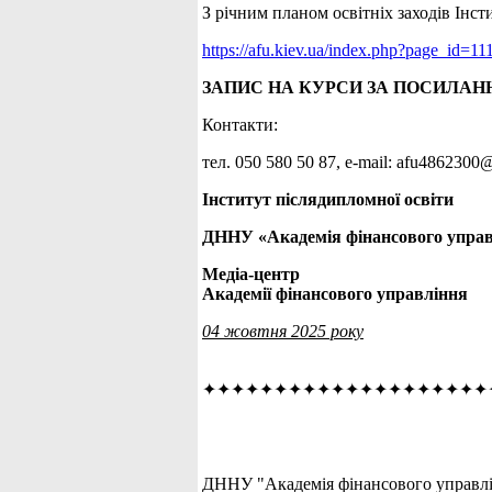
З річним планом освітніх заходів Інс
https://afu.kiev.ua/index.php?page_id=11
ЗАПИС НА КУРСИ ЗА ПОСИЛАН
Контакти:
тел. 050 580 50 87, е-mail: afu486230
Інститут післядипломної освіти
ДННУ «Академія фінансового упра
Медіа-центр
Академії фінансового управління
04 жовтня 2025 року
✦✦✦✦✦✦✦✦✦✦✦✦✦✦✦✦✦✦✦✦
ДННУ "Академія фінансового управлін