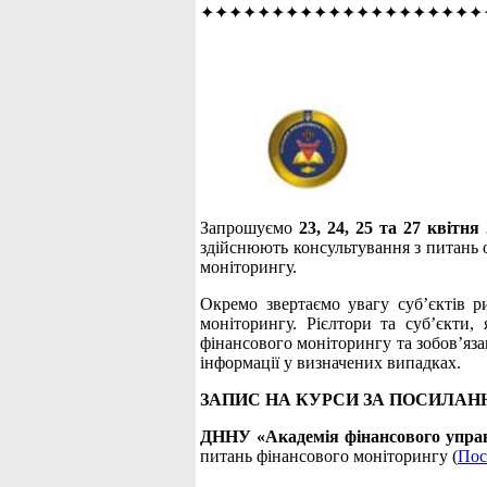
✦✦✦✦✦✦✦✦✦✦✦✦✦✦✦✦✦✦✦✦
Запрошуємо
23, 24, 25 та 27 квітн
здійснюють консультування з питань о
моніторингу.
Окремо звертаємо увагу суб’єктів р
моніторингу. Рієлтори та суб’єкти,
фінансового моніторингу та зобов’яза
інформації у визначених випадках.
ЗАПИС НА КУРСИ ЗА ПОСИЛАН
ДННУ «Академія фінансового упра
питань фінансового моніторингу (
Пос