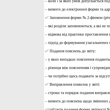
– коли і за яких умов допускається по
– вимоги до електронної форми та адр
✅ Заповнення форми № 2-фінмон (річ
– які розділи заповнюються, а які не п
– відмова від практики проставлення 
– підхід до формування узагальнених 
✅ Подання пояснень до звіту:
– у яких випадках пояснення подають
– різниця між поясненням і супровідн
– чи потрібно щось подавати за відсут
✅ Виправлення помилок у звіті:
– строки та порядок подання виправл
– вимоги до пояснень щодо змінених 
✅суб’єкти подання форми звітності № 