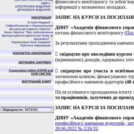
фінансового моніторингу та зобов’яза
НДФI»
::
інформації у визначених випадках.
ЕЛЕКТРОННІ ВИДАННЯ
::
ДРУКОВАНІ ВИДАННЯ
::
ЗАПИС НА КУРСИ ЗА ПОСИЛАН
ІНФОРМАЦІЯ
Історія Академії
::
Співробітництво з Національним
ДННУ «Академія фінансового упра
фондом досліджень України
::
питань фінансового моніторингу (
Пос
Закон України "Про забезпечення
функціонування української мови як
державної"
::
Нормативна база Академії
::
За результатами проходження навчанн
Публічна інформація
::
КОНТАКТНА ІНФОРМАЦІЯ

свідоцтво про оволодіння курсом
(відмиванню) доходів, одержаних зл
ДЕРЖАВНІ ЗАКУПІВЛІ

свідоцтво про участь в освітнь
Cooperation within ICGFM and
ISAR UNCTAD
злочинним шляхом, фінансуванню тер
професійного навчання аудиторів
(48 
ВНУТРІШНІЙ АУДИТ
Після успішного проходження іспиту
та працівників, залучених до прове
ЗАПИС НА КУРСИ ЗА ПОСИЛАН
Вiдвiдувачiв: 6272151
ДННУ «Академія фінансового упра
професійного навчання аудиторів, за
28.06.2022 № 2/26/32
.