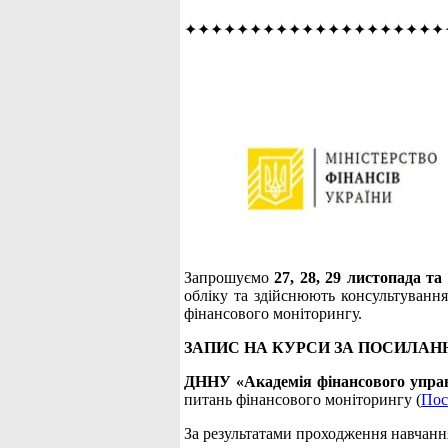
✦✦✦✦✦✦✦✦✦✦✦✦✦✦✦✦✦✦✦✦
Запрошуємо
27, 28, 29 листопада т
обліку та здійснюють консультування
фінансового моніторингу.
ЗАПИС НА КУРСИ ЗА ПОСИЛАН
ДННУ «Академія фінансового упра
питань фінансового моніторингу (
Пос
За результатами проходження навчанн