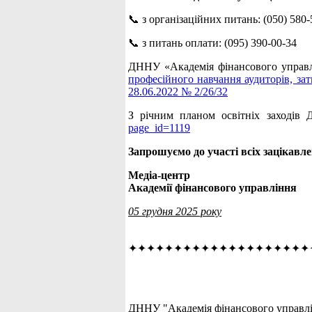
📞 з організаційних питань: (050) 580-
📞 з питань оплати: (095) 390-00-34
ДННУ «Академія фінансового управлі
професійного навчання аудиторів, за
28.06.2022 № 2/26/32
З річним планом освітніх заходів
page_id=1119
Запрошуємо до участі всіх зацікавле
Медіа-центр
Академії фінансового управління
05 грудня 2025 року
✦✦✦✦✦✦✦✦✦✦✦✦✦✦✦✦✦✦✦✦
ДННУ "Академія фінансового управлін