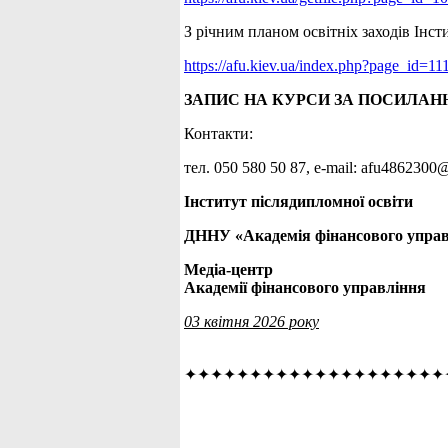
З річним планом освітніх заходів Інс
https://afu.kiev.ua/index.php?page_id=11
ЗАПИС НА КУРСИ ЗА ПОСИЛАН
Контакти:
тел. 050 580 50 87, е-mail: afu486230
Інститут післядипломної освіти
ДННУ «Академія фінансового упра
Медіа-центр
Академії фінансового управління
03 квітня 2026 року
✦✦✦✦✦✦✦✦✦✦✦✦✦✦✦✦✦✦✦✦