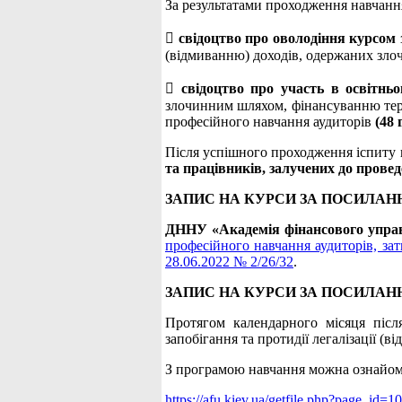
За результатами проходження навчанн

свідоцтво про оволодіння курсом
(відмиванню) доходів, одержаних зл

свідоцтво про участь в освітнь
злочинним шляхом, фінансуванню тер
професійного навчання аудиторів
(48 
Після успішного проходження іспиту
та працівників, залучених до прове
ЗАПИС НА КУРСИ ЗА ПОСИЛАН
ДННУ «Академія фінансового упра
професійного навчання аудиторів, за
28.06.2022 № 2/26/32
.
ЗАПИС НА КУРСИ ЗА ПОСИЛАН
Протягом календарного місяця післ
запобігання та протидії легалізації 
З програмою навчання можна ознайом
https://afu.kiev.ua/getfile.php?page_id