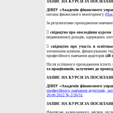
ЗАПИС НА КУРСИ ЗА ПОСИЛАН
ДННУ «Академія фінансового упра
питань фінансового моніторингу (
Пос
За результатами проходження навчанн

свідоцтво про оволодіння курсом
(відмиванню) доходів, одержаних зл

свідоцтво про участь в освітнь
злочинним шляхом, фінансуванню тер
професійного навчання аудиторів
(48 
Після успішного проходження іспиту
та працівників, залучених до прове
ЗАПИС НА КУРСИ ЗА ПОСИЛАН
ДННУ «Академія фінансового упра
професійного навчання аудиторів, за
28.06.2022 № 2/26/32
.
ЗАПИС НА КУРСИ ЗА ПОСИЛАН
Протягом календарного місяця післ