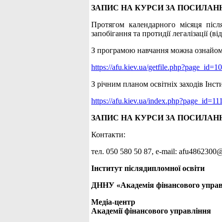
ЗАПИС НА КУРСИ ЗА ПОСИЛАН
Протягом календарного місяця післ
запобігання та протидії легалізації 
З програмою навчання можна ознайом
https://afu.kiev.ua/getfile.php?page_id
З річним планом освітніх заходів Інс
https://afu.kiev.ua/index.php?page_id=11
ЗАПИС НА КУРСИ ЗА ПОСИЛАН
Контакти:
тел. 050 580 50 87, е-mail: afu486230
Інститут післядипломної освіти
ДННУ «Академія фінансового упра
Медіа-центр
Академії фінансового управління