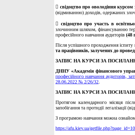

свідоцтво про оволодіння курсом
(відмиванню) доходів, одержаних зл

свідоцтво про участь в освітнь
злочинним шляхом, фінансуванню тер
професійного навчання аудиторів
(48 
Після успішного проходження іспиту
та працівників, залучених до прове
ЗАПИС НА КУРСИ ЗА ПОСИЛАН
ДННУ «Академія фінансового упра
професійного навчання аудиторів, за
28.06.2022 № 2/26/32
.
ЗАПИС НА КУРСИ ЗА ПОСИЛАН
Протягом календарного місяця післ
запобігання та протидії легалізації 
З програмою навчання можна ознайом
https://afu.kiev.ua/getfile.php?page_id