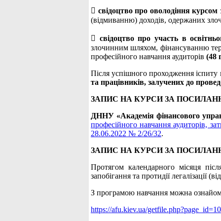

свідоцтво про оволодіння курсом
(відмиванню) доходів, одержаних зл

свідоцтво про участь в освітнь
злочинним шляхом, фінансуванню тер
професійного навчання аудиторів
(48 
Після успішного проходження іспиту
та працівників, залучених до прове
ЗАПИС НА КУРСИ ЗА ПОСИЛАН
ДННУ «Академія фінансового упра
професійного навчання аудиторів, за
28.06.2022 № 2/26/32
.
ЗАПИС НА КУРСИ ЗА ПОСИЛАН
Протягом календарного місяця післ
запобігання та протидії легалізації 
З програмою навчання можна ознайом
https://afu.kiev.ua/getfile.php?page_id