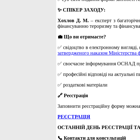
✨ СПІКЕР ЗАХОДУ:
Хохлов Д. М.
– експерт з багаторіч
фінансуванню тероризму та фінансув
💼 Що ви отримаєте?
✅ свідоцтво в електронному вигляді, я
затвердженого наказом Міністерства ф
✅ cвоєчасне інформування ОСНАД про 
✅ професійні відповіді на актуальні 
✅ роздаткові матеріали
🔗 Реєстрація
Заповнити реєстраційну форму можна
РЕЄСТРАЦІЯ
ОСТАННІЙ ДЕНЬ РЕЄСТРАЦІЇ ТА 
📞 Контакти для консультацій