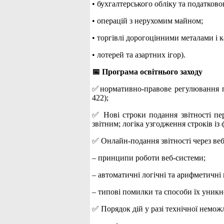
• бухгалтерського обліку та податково
• операцій з нерухомим майном;
• торгівлі дорогоцінними металами і 
• лотерей та азартних ігор).
📅 Програма освітнього заходу
✅нормативно-правове регулювання по
422);
✅ Нові строки подання звітності пер
звітним; логіка узгодження строків із
✅ Онлайн-подання звітності через веб
– принципи роботи веб-системи;
– автоматичні логічні та арифметичні 
– типові помилки та способи їх уникн
✅ Порядок дій у разі технічної неможл