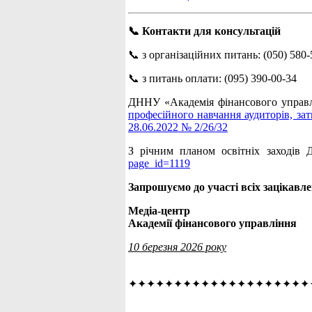
📞 Контакти для консультацій
📞 з організаційних питань: (050) 580-
📞 з питань оплати: (095) 390-00-34
ДННУ «Академія фінансового управлі
професійного навчання аудиторів, за
28.06.2022 № 2/26/32
З річним планом освітніх заходів
page_id=1119
Запрошуємо до участі всіх зацікавле
Медіа-центр
Академії фінансового управління
10 березня 2026 року
✦✦✦✦✦✦✦✦✦✦✦✦✦✦✦✦✦✦✦✦