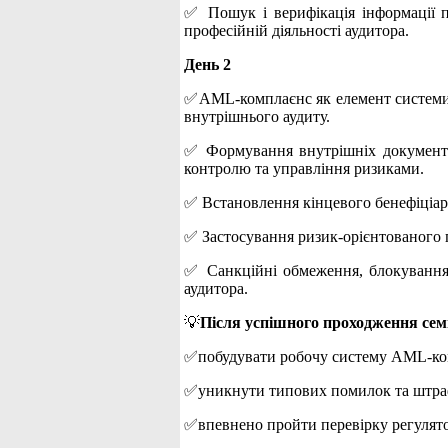
✅ Пошук і верифікація інформації п
професійній діяльності аудитора.
День 2
✅AML-комплаєнс як елемент системи в
внутрішнього аудиту.
✅ Формування внутрішніх документів
контролю та управління ризиками.
✅ Встановлення кінцевого бенефіціарн
✅ Застосування ризик-орієнтованого пі
✅ Санкційні обмеження, блокування а
аудитора.
💡
Після успішного проходження сем
✅побудувати робочу систему AML-ко
✅уникнути типових помилок та штра
✅впевнено пройти перевірку регулято