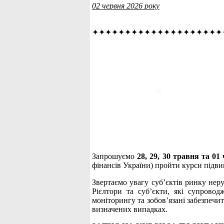
02 червня 2026 року
✦✦✦✦✦✦✦✦✦✦✦✦✦✦✦✦✦✦✦✦
Запрошуємо
28, 29, 30 травня та 0
фінансів України) пройти курси підви
Звертаємо увагу суб’єктів ринку нер
Рієлтори та суб’єкти, які супровод
моніторингу та зобов’язані забезпечи
визначених випадках.