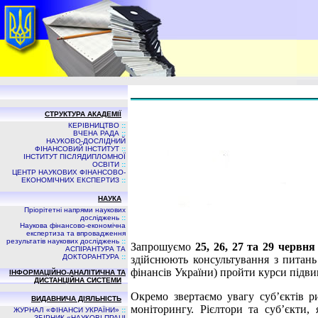
СТРУКТУРА АКАДЕМІЇ
КЕРІВНИЦТВО
::
ВЧЕНА РАДА
::
НАУКОВО-ДОСЛІДНИЙ
ФІНАНСОВИЙ ІНСТИТУТ
::
ІНСТИТУТ ПІСЛЯДИПЛОМНОЇ
ОСВІТИ
::
ЦЕНТР НАУКОВИХ ФІНАНСОВО-
ЕКОНОМІЧНИХ ЕКСПЕРТИЗ
::
НАУКА
Пріорітетні напрями наукових
досліджень
::
Наукова фінансово-економічна
експертиза та впровадження
результатів наукових досліджень
::
Запрошуємо
25, 26, 27 та 29 червн
АСПIРАНТУРА ТА
ДОКТОРАНТУРА
::
здійснюють консультування з питань 
фінансів України) пройти курси підви
ІНФОРМАЦІЙНО-АНАЛІТИЧНА ТА
ДИСТАНЦІЙНА СИСТЕМИ
Окремо звертаємо увагу суб’єктів р
ВИДАВНИЧА ДIЯЛЬНIСТЬ
моніторингу. Рієлтори та суб’єкти,
ЖУРНАЛ «ФІНАНСИ УКРАЇНИ»
::
ЗБIРНИК «НАУКОВI ПРАЦI