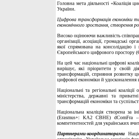
Головна мета діяльності «Коаліція ц
України.
Цифрова трансформація економіки та
економічного зростання, створення р
Високо оцінюючи важливість співпраці
організації, асоціації, громадські о
якої спрямована на консолідацію і 
Європейського цифрового простору (
На цей час національні цифрові коаліц
вирішує, які пріоритети у своїй д
трансформацій, сприяння розвитку ц
цифрової економіки й удосконалення 
Національні та регіональні коаліції
міністерства, державні та приватн
трансформацій економіки та суспільст
Національна коаліція створена за і
(Erasmus+: КА2 CBHE) dComFra – Di
компетентностей для українських вч
Партнерами-координаторами
Націо