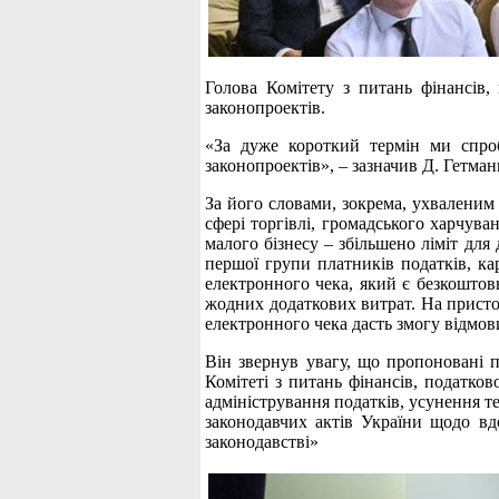
Голова Комітету з питань фінансів,
законопроектів.
«За дуже короткий термін ми спроб
законопроектів», – зазначив Д. Гетман
За його словами, зокрема, ухваленим
сфері торгівлі, громадського харчува
малого бізнесу – збільшено ліміт для
першої групи платників податків, ка
електронного чека, який є безкошто
жодних додаткових витрат. На присто
електронного чека дасть змогу відмови
Він звернув увагу, що пропоновані п
Комітеті з питань фінансів, податко
адміністрування податків, усунення т
законодавчих актів України щодо вд
законодавстві»