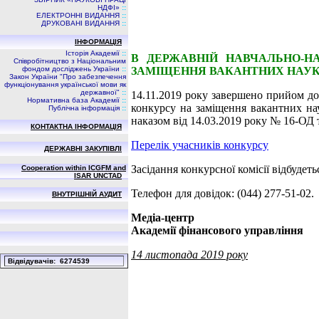
НДФI»
::
ЕЛЕКТРОННІ ВИДАННЯ
::
ДРУКОВАНІ ВИДАННЯ
::
ІНФОРМАЦІЯ
Історія Академії
::
В ДЕРЖАВНІЙ НАВЧАЛЬНО-Н
Співробітництво з Національним
фондом досліджень України
::
ЗАМІЩЕННЯ ВАКАНТНИХ НАУК
Закон України "Про забезпечення
функціонування української мови як
державної"
::
14.11.2019 року завершено прийом до
Нормативна база Академії
::
конкурсу на заміщення вакантних на
Публічна інформація
::
наказом від 14.03.2019 року № 16-О
КОНТАКТНА ІНФОРМАЦІЯ
Перелік учасників конкурсу
ДЕРЖАВНІ ЗАКУПІВЛІ
Засідання конкурсної комісії відбудеть
Cooperation within ICGFM and
ISAR UNCTAD
Телефон для довідок: (044) 277-51-02.
ВНУТРІШНІЙ АУДИТ
Медіа-центр
Академії фінансового управління
14 листопада 2019 року
Вiдвiдувачiв: 6274539