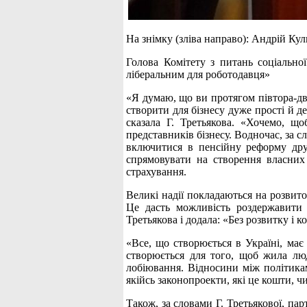
На знімку (зліва направо): Андрій Ку
Голова Комітету з питань соціально
ліберальним для роботодавця»
«Я думаю, що ви протягом півтора-дв
створити для бізнесу дуже прості й д
сказала Г. Третьякова. «Хочемо, щ
представників бізнесу. Водночас, за с
включитися в пенсійну реформу дру
спрямовувати на створення власних
страхування.
Великі надії покладаються на розвито
Це дасть можливість роздержавити а
Третьякова і додала: «Без розвитку і
«Все, що створюється в Україні, має
створюється для того, щоб жила люд
лобіювання. Відносини між політикам
якійсь законопроекти, які це кошти, ч
Також, за словами Г. Третьякової, па