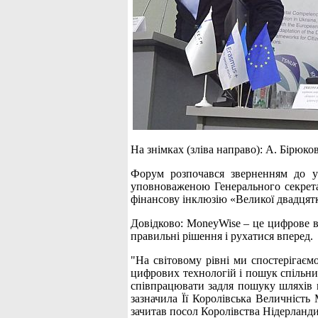
На знімках (зліва направо): А. Бірюко
Форум розпочався зверненням до уч
уповноваженою Генерального секрета
фінансову інклюзію «Великої двадцят
Довідково: MoneyWise – це цифрове в
правильні рішення і рухатися вперед.
"На світовому рівні ми спостерігає
цифрових технологій і пошук спільних 
співпрацювати задля пошуку шляхів п
зазначила Її Королівська Величність
зачитав посол Королівства Нідерланди