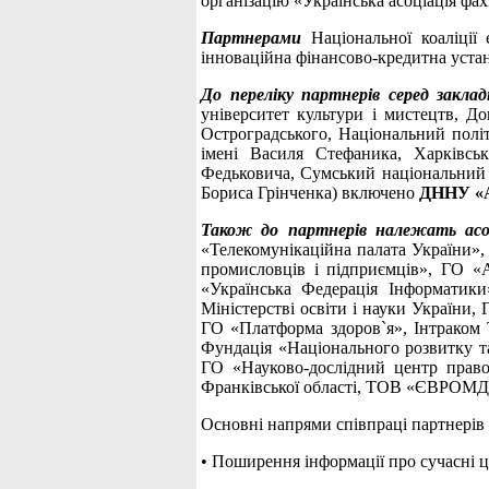
організацію «Українська асоціація фа
Партнерами
Національної коаліції 
інноваційна фінансово-кредитна устан
До переліку партнерів серед заклад
університет культури і мистецтв, Д
Остроградського, Національний полі
імені Василя Стефаника, Харківськ
Федьковича, Сумський національний а
Бориса Грінченка) включено
ДННУ «А
Також до партнерів належать асоці
«Телекомунікаційна палата України», 
промисловців і підприємців», ГО «
«Українська Федерація Інформатики»
Міністерстві освіти і науки України,
ГО «Платформа здоров`я», Інтраком Т
Фундація «Національного розвитку 
ГО «Науково-дослідний центр право
Франківської області, ТОВ «ЄВРОМД У
Основні напрями співпраці партнерів 
• Поширення інформації про сучасні ц