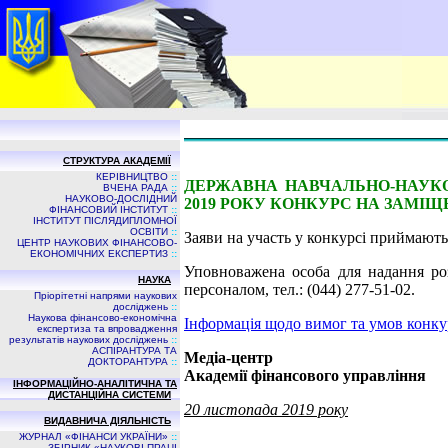
СТРУКТУРА АКАДЕМІЇ
КЕРІВНИЦТВО
::
ДЕРЖАВНА НАВЧАЛЬНО-НАУКО
ВЧЕНА РАДА
::
НАУКОВО-ДОСЛІДНИЙ
2019 РОКУ КОНКУРС НА ЗАМІЩ
ФІНАНСОВИЙ ІНСТИТУТ
::
ІНСТИТУТ ПІСЛЯДИПЛОМНОЇ
ОСВІТИ
::
Заяви на участь у конкурсі приймаютьс
ЦЕНТР НАУКОВИХ ФІНАНСОВО-
ЕКОНОМІЧНИХ ЕКСПЕРТИЗ
::
Уповноважена особа для надання роз
НАУКА
персоналом, тел.: (044) 277-51-02.
Пріорітетні напрями наукових
досліджень
::
Наукова фінансово-економічна
Інформація щодо вимог та умов конку
експертиза та впровадження
результатів наукових досліджень
::
АСПIРАНТУРА ТА
Медіа-центр
ДОКТОРАНТУРА
::
Академії фінансового управління
ІНФОРМАЦІЙНО-АНАЛІТИЧНА ТА
ДИСТАНЦІЙНА СИСТЕМИ
20 листопада 2019 року
ВИДАВНИЧА ДIЯЛЬНIСТЬ
ЖУРНАЛ «ФІНАНСИ УКРАЇНИ»
::
ЗБIРНИК «НАУКОВI ПРАЦI