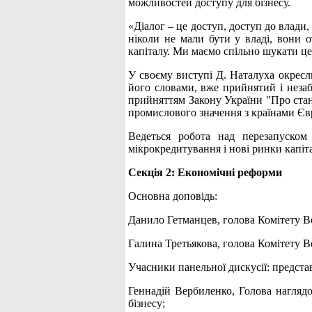
можливостей доступу для бізнесу.
«Діалог – це доступ, доступ до влади,
ніколи не мали бути у владі, вони о
капіталу. Ми маємо спільно шукати цей
У своєму виступі Д. Наталуха окресл
його словами, вже прийнятий і незаб
прийняттям Закону України "Про стан
промислового значення з країнами Єв
Ведеться робота над перезапуском
мікрокредитування і нові ринки капіта
Секція 2: Економічні реформи
Основна доповідь:
Данило Гетманцев, голова Комітету Ве
Галина Третьякова, голова Комітету Ве
Учасники панельної дискусії: представ
Геннадій Вербиленко, Голова наглядо
бізнесу;