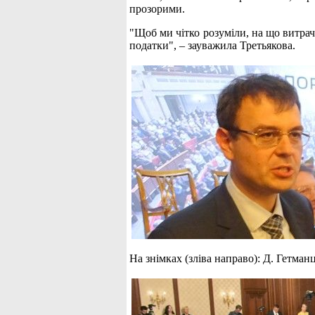
прозорими.
"Щоб ми чітко розуміли, на що витрача
податки", – зауважила Третьякова.
На знімках (зліва направо): Д. Гетман