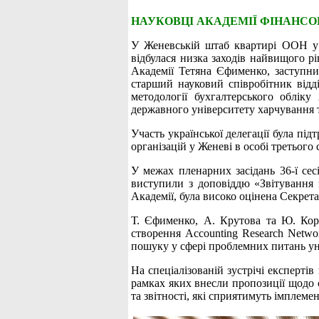
НАУКОВЦІ АКАДЕМІЇ ФІНАНСО
У Женевській штаб квартирі ООН у
відбулася низка заходів найвищого р
Академії Тетяна Єфименко, заступни
старший науковий співробітник відді
методології бухгалтерського обліку
державного університету харчування т
Участь української делегації була п
організацій у Женеві в особі третього
У межах пленарних засідань 36-ї се
виступили з доповіддю «Звітування 
Академії, була високо оцінена Секре
Т. Єфименко, А. Крутова та Ю. Корн
створення Accounting Research Netwo
пошуку у сфері проблемних питань ун
На спеціалізованій зустрічі експерті
рамках яких внесли пропозиції щодо с
та звітності, які сприятимуть імплемен