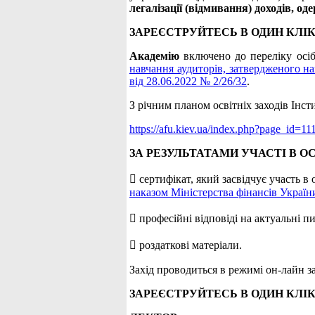
легалізації (відмивання) доходів, о
ЗАРЕЄСТРУЙТЕСЬ В ОДИН КЛІК
Академію
включено до переліку осіб
навчання аудиторів, затвердженого на
від 28.06.2022 № 2/26/32
.
З річним планом освітніх заходів Інс
https://afu.kiev.ua/index.php?page_id=11
ЗА РЕЗУЛЬТАТАМИ УЧАСТІ В О
 сертифікат, який засвідчує участь в
наказом Міністерства фінансів Україн
 професійні відповіді на актуальні п
 роздаткові матеріали.
Захід проводиться в режимі он-лайн
ЗАРЕЄСТРУЙТЕСЬ В ОДИН КЛІК