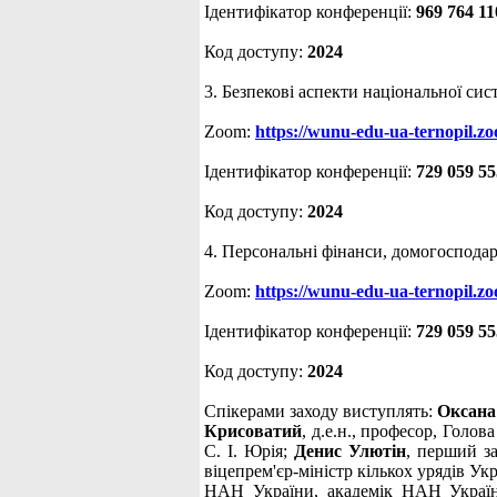
Ідентифікатор конференції:
969 764 11
Код доступу:
2024
3. Безпекові аспекти національної сис
Zoom:
https://wunu-edu-ua-ternopil.
Ідентифікатор конференції:
729 059 5
Код доступу:
2024
4. Персональні фінанси, домогосподарс
Zoom:
https://wunu-edu-ua-ternopil.
Ідентифікатор конференції:
729 059 5
Код доступу:
2024
Спікерами заходу виступлять:
Оксана
Крисоватий
, д.е.н., професор, Голов
С. І. Юрія;
Денис Улютін
, перший з
віцепрем'єр-міністр кількох урядів У
НАН України, академік НАН України