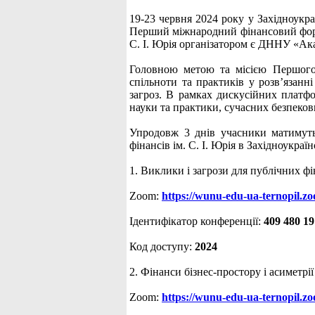
19-23 червня 2024 року у Західноукра
Перший міжнародний фінансовий форум
С. І. Юрія організатором є ДННУ «Ака
Головною метою та місією Першого 
спільноти та практиків у розв’язанн
загроз. В рамках дискусійних платф
науки та практики, сучасних безпекови
Упродовж 3 днів учасники матимуть
фінансів ім. С. І. Юрія в Західноукраї
1. Виклики і загрози для публічних фі
Zoom:
https://wunu-edu-ua-ternopil.
Ідентифікатор конференції:
409 480 1
Код доступу:
2024
2. Фінанси бізнес-простору і асиметрі
Zoom:
https://wunu-edu-ua-ternopil.