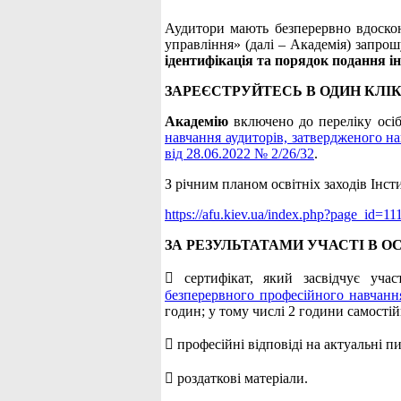
Аудитори мають безперервно вдоско
управління» (далі – Академія) запрош
ідентифікація та порядок подання і
ЗАРЕЄСТРУЙТЕСЬ В ОДИН КЛІК
Академію
включено до переліку осіб
навчання аудиторів, затвердженого на
від 28.06.2022 № 2/26/32
.
З річним планом освітніх заходів Інс
https://afu.kiev.ua/index.php?page_id=11
ЗА РЕЗУЛЬТАТАМИ УЧАСТІ В О
 сертифікат, який засвідчує уча
безперервного професійного навчання
годин; у тому числі 2 години самостій
 професійні відповіді на актуальні п
 роздаткові матеріали.