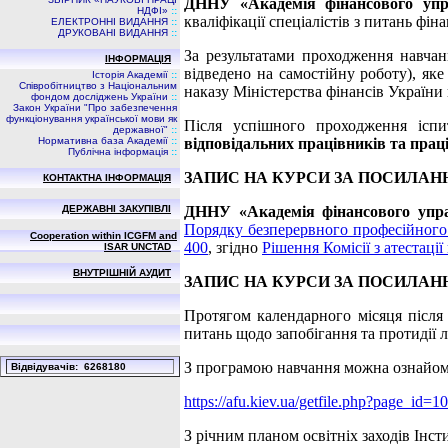
ДННУ «Академія фінансового упр
НДФI»
::
кваліфікації спеціалістів з питань фі
ЕЛЕКТРОННІ ВИДАННЯ
::
ДРУКОВАНІ ВИДАННЯ
::
За результатами проходження навча
ІНФОРМАЦІЯ
відведено на самостійну роботу), яке
Історія Академії
::
Співробітництво з Національним
наказу Міністерства фінансів України 
фондом досліджень України
::
Закон України "Про забезпечення
функціонування української мови як
Після успішного проходження ісп
державної"
::
Нормативна база Академії
::
відповідальних працівників та прац
Публічна інформація
::
ЗАПИС НА КУРСИ ЗА ПОСИЛАН
КОНТАКТНА ІНФОРМАЦІЯ
ДЕРЖАВНІ ЗАКУПІВЛІ
ДННУ «Академія фінансового упр
Порядку безперервного професійного 
Cooperation within ICGFM and
400
, згідно
Рішення Комісії з атестації
ISAR UNCTAD
ВНУТРІШНІЙ АУДИТ
ЗАПИС НА КУРСИ ЗА ПОСИЛАН
Протягом календарного місяця після 
питань щодо запобігання та протидії 
З програмою навчання можна ознайом
Вiдвiдувачiв: 6268180
https://afu.kiev.ua/getfile.php?page_id
З річним планом освітніх заходів Інс