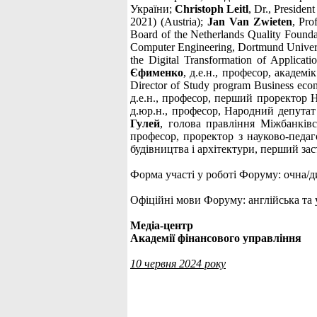
України;
Christoph Leitl
, Dr., Presid
2021) (Austria);
Jan Van Zwieten
, Pro
Board of the Netherlands Quality Founda
Computer Engineering, Dortmund Universi
the Digital Transformation of Applica
Єфименко
, д.е.н., професор, акад
Director of Study program Business eco
д.е.н., професор, перший проректор Н
д.юр.н., професор, Народний депутат 
Гулей
, голова правління Міжбанків
професор, проректор з науково-педаг
будівництва і архітектури, перший зас
Форма участі у роботі Форуму: очна/д
Офіційні мови Форуму: англійська та 
Медіа-центр
Академії фінансового управління
10 червня 2024 року