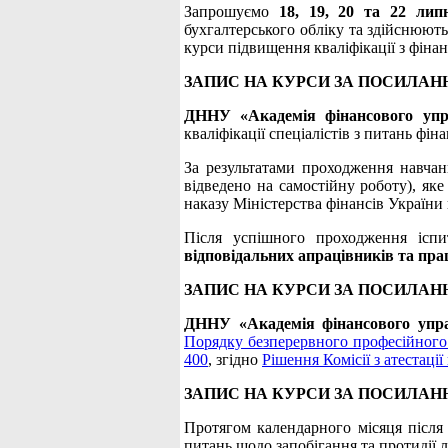
Запрошуємо
18, 19, 20 та 22 лип
бухгалтерського обліку та здійснюють
курси підвищення кваліфікації з фіна
ЗАПИС НА КУРСИ ЗА ПОСИЛАН
ДННУ «Академія фінансового упр
кваліфікації спеціалістів з питань фі
За результатами проходження навча
відведено на самостійну роботу), яке
наказу Міністерства фінансів України 
Після успішного проходження ісп
відповідальних aпрацівників та пра
ЗАПИС НА КУРСИ ЗА ПОСИЛАН
ДННУ «Академія фінансового упр
Порядку безперервного професійного 
400
, згідно
Рішення Комісії з атестації
ЗАПИС НА КУРСИ ЗА ПОСИЛАН
Протягом календарного місяця після 
питань щодо запобігання та протидії 