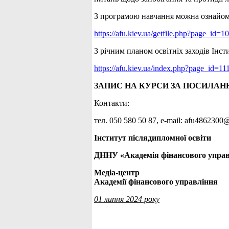
З програмою навчання можна ознайом
https://afu.kiev.ua/getfile.php?page_id
З річним планом освітніх заходів Інс
https://afu.kiev.ua/index.php?page_id=11
ЗАПИС НА КУРСИ ЗА ПОСИЛАН
Контакти:
тел. 050 580 50 87, е-mail: afu486230
Інститут післядипломної освіти
ДННУ «Академія фінансового упра
Медіа-центр
Академії фінансового управління
01 липня 2024 року