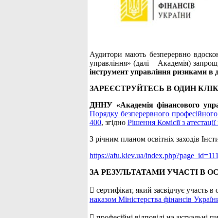
Аудитори мають безперервно вдоско
управління» (далі – Академія) запрош
інструмент управління ризиками в д
ЗАРЕЄСТРУЙТЕСЬ В ОДИН КЛІК
ДННУ «Академія фінансового упр
Порядку безперервного професійного 
400
, згідно
Рішення Комісії з атестації
З річним планом освітніх заходів Інс
https://afu.kiev.ua/index.php?page_id=11
ЗА РЕЗУЛЬТАТАМИ УЧАСТІ В О
 сертифікат, який засвідчує участь в
наказом Міністерства фінансів Україн
 професійні відповіді на актуальні п