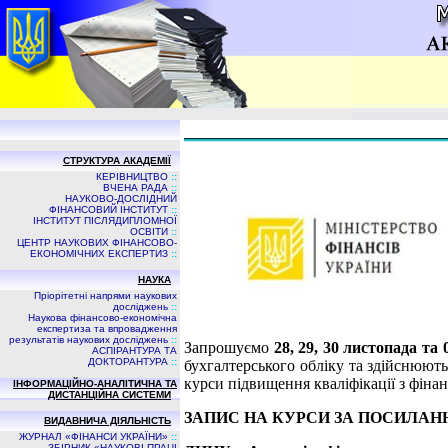
СТРУКТУРА АКАДЕМІЇ
КЕРІВНИЦТВО
::
ВЧЕНА РАДА
::
НАУКОВО-ДОСЛІДНИЙ
ФІНАНСОВИЙ ІНСТИТУТ
::
ІНСТИТУТ ПІСЛЯДИПЛОМНОЇ
ОСВІТИ
::
ЦЕНТР НАУКОВИХ ФІНАНСОВО-
ЕКОНОМІЧНИХ ЕКСПЕРТИЗ
::
НАУКА
Пріорітетні напрями наукових
досліджень
::
Наукова фінансово-економічна
експертиза та впровадження
результатів наукових досліджень
::
Запрошуємо
28, 29, 30 листопада та
АСПIРАНТУРА ТА
ДОКТОРАНТУРА
::
бухгалтерського обліку та здійснюють
курси підвищення кваліфікації з фіна
ІНФОРМАЦІЙНО-АНАЛІТИЧНА ТА
ДИСТАНЦІЙНА СИСТЕМИ
ЗАПИС НА КУРСИ ЗА ПОСИЛАН
ВИДАВНИЧА ДIЯЛЬНIСТЬ
ЖУРНАЛ «ФІНАНСИ УКРАЇНИ»
::
ЗБIРНИК «НАУКОВI ПРАЦI