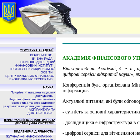
СТРУКТУРА АКАДЕМІЇ
КЕРІВНИЦТВО
::
АКАДЕМІЯ ФІНАНСОВОГО УП
ВЧЕНА РАДА
::
НАУКОВО-ДОСЛІДНИЙ
ФІНАНСОВИЙ ІНСТИТУТ
::
Віце-президент Академії, д. е. н.
ІНСТИТУТ ПІСЛЯДИПЛОМНОЇ
ОСВІТИ
::
цифрові сервіси відкритої науки», я
ЦЕНТР НАУКОВИХ ФІНАНСОВО-
ЕКОНОМІЧНИХ ЕКСПЕРТИЗ
::
Конференція була організована Мін
НАУКА
інформації».
Пріорітетні напрями наукових
досліджень
::
Наукова фінансово-економічна
Актуальні питання, які були обговор
експертиза та впровадження
результатів наукових досліджень
::
АСПIРАНТУРА ТА
- сутність та основні характеристи
ДОКТОРАНТУРА
::
ІНФОРМАЦІЙНО-АНАЛІТИЧНА ТА
- дослідницька е-інфраструктура в св
ДИСТАНЦІЙНА СИСТЕМИ
ВИДАВНИЧА ДIЯЛЬНIСТЬ
- цифрові сервіси для вітчизняної н
ЖУРНАЛ «ФІНАНСИ УКРАЇНИ»
::
ЗБIРНИК «НАУКОВI ПРАЦI