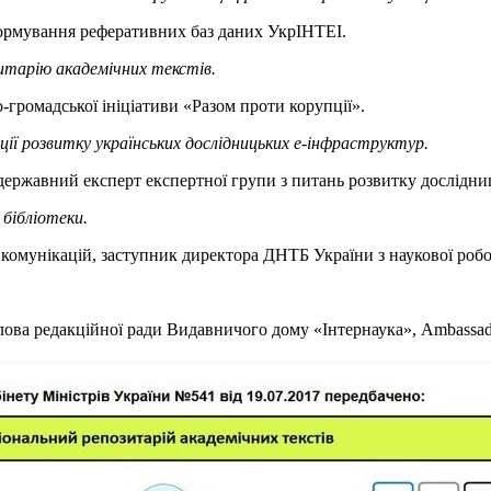
формування реферативних баз даних УкрІНТЕІ.
зитарію академічних текстів.
о-громадської ініціативи «Разом проти корупції».
ії розвитку українських дослідницьких е-інфраструктур.
к, державний експерт експертної групи з питань розвитку дослід
 бібліотеки.
ц. комунікацій, заступник директора ДНТБ України з наукової робо
голова редакційної ради Видавничого дому «Інтернаука», Ambassado