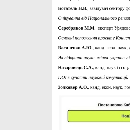
Богатель Н.В.
, завідувач сектору 
Очікування від Національного репо
Серебряков М.М.
, експерт Урядов
Основні положення проекту Концепц
Василенко А.Ю.
, канд. геол. нау
Як відкрита наука змінює українські
Назаровець С.А.
, канд. наук із со
DOI в сучасній науковій комунікації.
Золковер А.О.
, канд. екон. наук, 