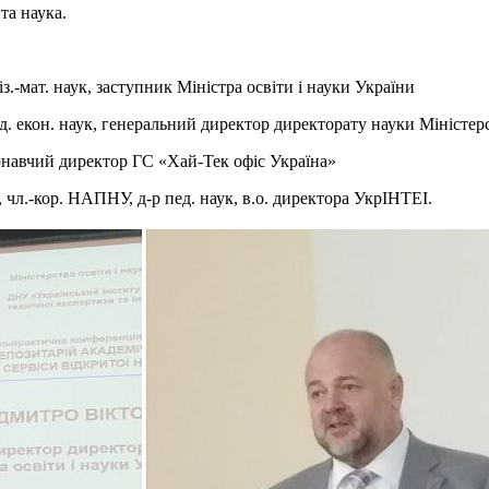
та наука.
фіз.-мат. наук, заступник Міністра освіти і науки України
нд. екон. наук, генеральний директор директорату науки Міністерс
онавчий директор ГС «Хай-Тек офіс Україна»
, чл.-кор. НАПНУ, д-р пед. наук, в.о. директора УкрІНТЕІ.