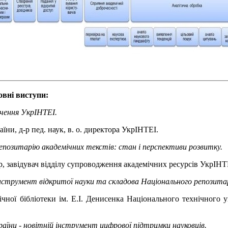
овні виступи:
ачення УкрІНТЕІ.
їни, д-р пед. наук, в. о. директора УкрІНТЕІ.
позитарію академічних текстів: стан і перспективи розвитку.
ор, завідувач відділу супроводження академічних ресурсів УкрІНТ
нструмент відкритої науки та складова Національного репозита
ічної бібліотеки ім. Е.І. Денисенка Національного технічного 
аїни - новітній інструмент цифрової підтримки науковців.