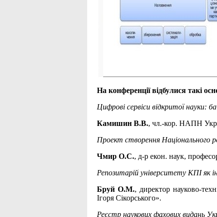
На конференції відбулися такі осн
Цифрові сервіси відкритої науки: б
Камишин В.В.
, чл.-кор. НАПН Укра
Проект створення Національного ре
Чмир О.С.
, д-р екон. наук, профес
Репозитарій університету КПІ як і
Бруй О.М.
, директор науково-техн
Ігоря Сікорського».
Реєстр наукових фахових видань Укр