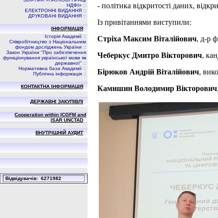
- політика відкритості даних, відкри
НДФI»
::
ЕЛЕКТРОННІ ВИДАННЯ
::
ДРУКОВАНІ ВИДАННЯ
::
Із привітаннями виступили:
ІНФОРМАЦІЯ
Історія Академії
::
Стріха Максим Віталійович
, д-р 
Співробітництво з Національним
фондом досліджень України
::
Закон України "Про забезпечення
Чеберкус Дмитро Вікторович
, ка
функціонування української мови як
державної"
::
Нормативна база Академії
::
Бірюков Андрій Віталійович
, вик
Публічна інформація
::
КОНТАКТНА ІНФОРМАЦІЯ
Камишин Володимир Вікторович
ДЕРЖАВНІ ЗАКУПІВЛІ
Cooperation within ICGFM and
ISAR UNCTAD
ВНУТРІШНІЙ АУДИТ
Вiдвiдувачiв: 6271982