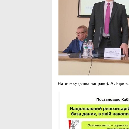
На знімку (зліва направо): А. Бірюк